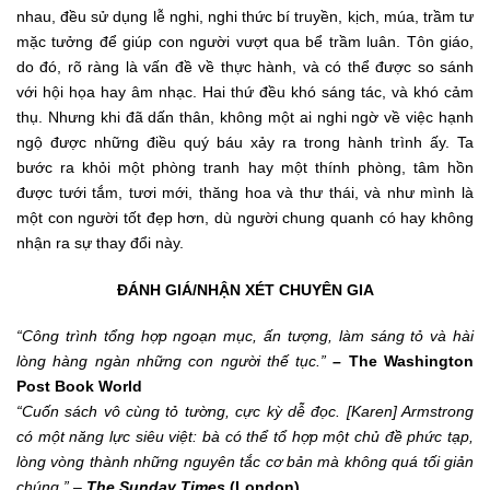
nhau, đều sử dụng lễ nghi, nghi thức bí truyền, kịch, múa, trầm tư
mặc tưởng để giúp con người vượt qua bể trầm luân. Tôn giáo,
do đó, rõ ràng là vấn đề về thực hành, và có thể được so sánh
với hội họa hay âm nhạc. Hai thứ đều khó sáng tác, và khó cảm
thụ. Nhưng khi đã dấn thân, không một ai nghi ngờ về việc hạnh
ngộ được những điều quý báu xảy ra trong hành trình ấy. Ta
bước ra khỏi một phòng tranh hay một thính phòng, tâm hồn
được tưới tắm, tươi mới, thăng hoa và thư thái, và như mình là
một con người tốt đẹp hơn, dù người chung quanh có hay không
nhận ra sự thay đổi này.
ĐÁNH GIÁ/NHẬN XÉT CHUYÊN GIA
“Công trình tổng hợp ngoạn mục, ấn tượng, làm sáng tỏ và hài
lòng hàng ngàn những con người thế tục.”
–
The Washington
Post Book World
“Cuốn sách vô cùng tỏ tường, cực kỳ dễ đọc. [Karen] Armstrong
có một năng lực siêu việt: bà có thể tổ hợp một chủ đề phức tạp,
lòng vòng thành những nguyên tắc cơ bản mà không quá tối giản
chúng.”
–
The Sunday Times
(London)