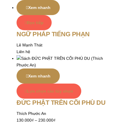
Xem nhanh
Đọc tiếp
NGỮ PHÁP TIẾNG PHẠN
Lê Mạnh Thát
Liên hệ
Xem nhanh
Lựa chọn các tùy chọn
ĐỨC PHẬT TRÊN CÕI PHÙ DU
Thích Phước An
130.000
₫
–
230.000
₫