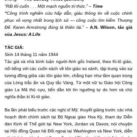
“Rất lôi cuốn . . . Một mạch nguồn tri thức.”
–
Time
“
Công trình nghiên cứu hấp dẫn, giàu thông tin về cuộc chinh
phục vô vọng nhất trong lịch sử — công cuộc tìm kiếm Thượng
Đế. Karen Armstrong đúng là thiên tài.”
–
A.N. Wilson, tác giả
của
Jesus: A Life
TÁC GIẢ:
Sinh 14 tháng 11 năm 1944
Tác giả và nhà bình luận người Anh gốc Ireland, theo Ki-tô giáo,
nổi tiếng với các cuốn sách về tôn giáo so sánh, tập trung vào sự
tương đồng giữa các tôn giáo lớn, chẳng hạn như tầm quan trọng
của Lòng trắc ẩn và Quy tắc Vàng. Từ một nữ tu Giáo hội Công
giáo La Mã thủ cựu, tiến dần tới tín ngưỡng tự do hơn và chủ
nghĩa thần kí Ki-tô giáo.
Ba lần phát biểu trước các nghị sĩ Mỹ; thuyết giảng trước các nhà
hoạch định chính sách tại Bộ Ngoại giao Hoa Kỳ, tham dự Diễn
đàn Kinh tế Thế giới tại New York, Jordan và Davos; nói chuyện
tại Hội đồng Quan hệ Đối ngoại tại Washington và New York, diễn