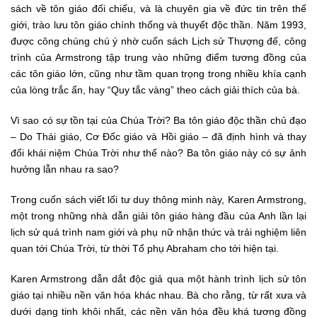
sách về tôn giáo đối chiếu, và là chuyên gia về đức tin trên thế
giới, trào lưu tôn giáo chính thống và thuyết độc thần. Năm 1993,
được công chúng chú ý nhờ cuốn sách Lịch sử Thượng đế, công
trình của Armstrong tập trung vào những điểm tương đồng của
các tôn giáo lớn, cũng như tầm quan trọng trong nhiều khía cạnh
của lòng trắc ẩn, hay “Quy tắc vàng” theo cách giải thích của bà.
Vì sao có sự tồn tại của Chúa Trời? Ba tôn giáo độc thần chủ đạo
– Do Thái giáo, Cơ Đốc giáo và Hồi giáo – đã định hình và thay
đổi khái niệm Chúa Trời như thế nào? Ba tôn giáo này có sự ảnh
hưởng lẫn nhau ra sao?
Trong cuốn sách viết lối tư duy thông minh này, Karen Armstrong,
một trong những nhà dẫn giải tôn giáo hàng đầu của Anh lần lại
lịch sử quá trình nam giới và phụ nữ nhận thức và trải nghiệm liên
quan tới Chúa Trời, từ thời Tổ phụ Abraham cho tới hiện tại.
Karen Armstrong dẫn dắt độc giả qua một hành trình lịch sử tôn
giáo tại nhiều nền văn hóa khác nhau. Bà cho rằng, từ rất xưa và
dưới dạng tinh khôi nhất, các nền văn hóa đều khá tương đồng