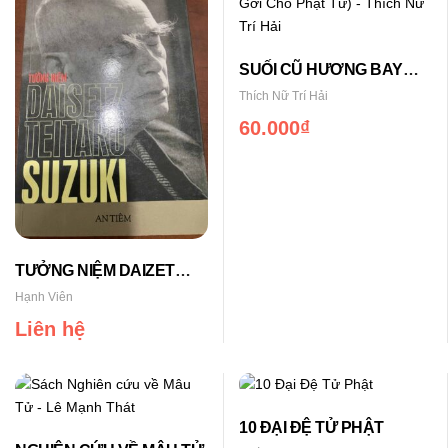
SUỐI CŨ HƯƠNG BAY
(Thư Gởi Cho Phật Tử)
Thích Nữ Trí Hải
60.000
₫
TƯỞNG NIỆM DAIZET
TEITARO SUZUKI
Hạnh Viên
Liên hệ
10 ĐẠI ĐỆ TỬ PHẬT