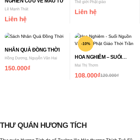
NGHIÊN CỨU VỀ MÂU TỬ
Thế giới Phật giáo
Lê Mạnh Thát
Liên hệ
Liên hệ
-10%
NHÂN QUẢ ĐỒNG THỜI
HOA NGHIÊM – SUỐI
Hồng Dương, Nguyễn Văn Hai
NGUỒN VĂN HÓA PHẬT
Mai Thị Thơm
150.000
₫
GIÁO THỜI TRẦN
108.000
₫
120.000
₫
Giá
Giá
gốc
hiện
là:
tại
120.000₫.
là:
108.000₫.
THƯ QUÁN HƯƠNG TÍCH