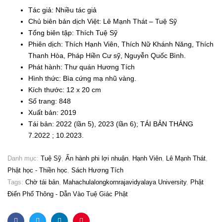
Tác giả: Nhiều tác giả
Chủ biên bản dịch Việt: Lê Mạnh Thát – Tuệ Sỹ
Tổng biên tập: Thích Tuệ Sỹ
Phiên dịch: Thích Hạnh Viên, Thích Nữ Khánh Năng, Thích
Thanh Hòa, Pháp Hiền Cư sỹ, Nguyễn Quốc Bình.
Phát hành: Thư quán Hương Tích
Hình thức: Bìa cứng mạ nhũ vàng.
Kích thước: 12 x 20 cm
Số trang: 848
Xuất bản: 2019
Tái bản: 2022 (lần 5), 2023 (lần 6); TÁI BẢN THÁNG
7.2022 ; 10.2023.
Danh mục:
Tuệ Sỹ
,
Ấn hành phi lợi nhuận
,
Hạnh Viên
,
Lê Mạnh Thát
,
Phật học - Thiền học
,
Sách Hương Tích
Tags:
Chờ tái bản
,
Mahachulalongkornrajavidyalaya University
,
Phật
Điển Phổ Thông - Dẫn Vào Tuệ Giác Phật