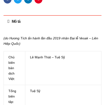
Facebook
Twitter
Linkedin
Pinterest
Mô tả
(do Hương Tích ấn hành lần đầu 2019 nhân Đại lễ Vesak – Liên
Hiệp Quốc)
Chủ
Lê Mạnh Thát – Tuệ Sỹ
biên
bản
dịch
Việt:
Tổng
Tuệ Sỹ
biên
tập: