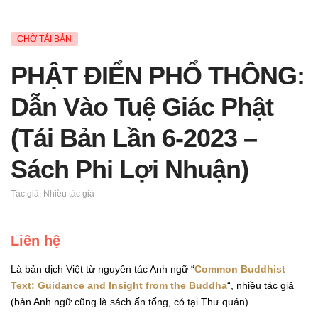
AVAILABILITY:
CHỜ TÁI BẢN
PHẬT ĐIỂN PHỔ THÔNG:
Dẫn Vào Tuệ Giác Phật
(Tái Bản Lần 6-2023 –
Sách Phi Lợi Nhuận)
Tác giả: Nhiều tác giả
Liên hệ
Là bản dịch Việt từ nguyên tác Anh ngữ “
Common Buddhist
Text: Guidance and Insight from the Buddha
“, nhiều tác giả
(bản Anh ngữ cũng là sách ấn tống, có tại Thư quán).