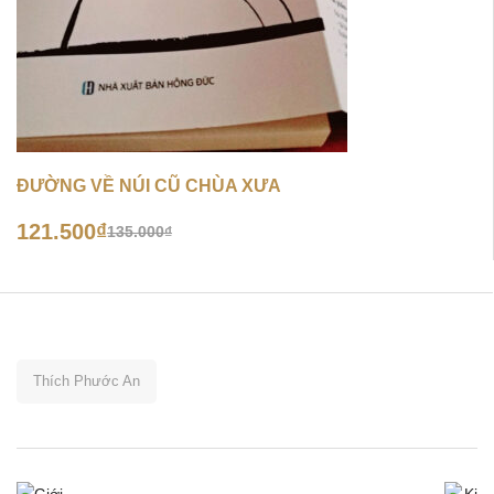
ĐƯỜNG VỀ NÚI CŨ CHÙA XƯA
121.500
₫
135.000
₫
Thích Phước An