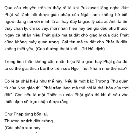
Qua câu chuyện trên ta thấy rõ là khi Pukkusati lắng nghe đức
Phật và lãnh hội được giáo pháp của Ngài, anh không hề biết
người đang nói với mình là ai, hay đấy là giáo lý của ai. Anh ta tìm
thấy chân lý, chỉ có vậy, mọi nhãn hiệu hay tên gọi đều phụ thuộc.
Ngay cả nhãn hiệu Phật giáo mà ta đặt cho giáo lý của đức Phật
cũng không mấy quan trọng. Cái tên mà ta đặt cho Phật là điều
không thiết yếu, (Con đường thoát khổ – Trí Hải dịch).
Trong tinh thần không cần nhãn hiệu Nho giáo hay Phật giáo đó,
ta có thể giải thích bài thơ trên của Ngô Thời Nhậm như thế nào?
Có lẽ ta phải hiểu như thế này: Nếu là một bậc Trượng Phu quân
tử của Nho giáo thì “Phải trầm lặng mà thể hội lẽ thái hòa của trời
đất”. Còn nếu là một Thiền sư của Phật giáo thì khi đi sâu vào
thiền định sẽ trực nhận được rằng:
Chư Pháp tùng bổn lai,
Thường tự tịch diệt tướng.
(Các pháp xưa nay