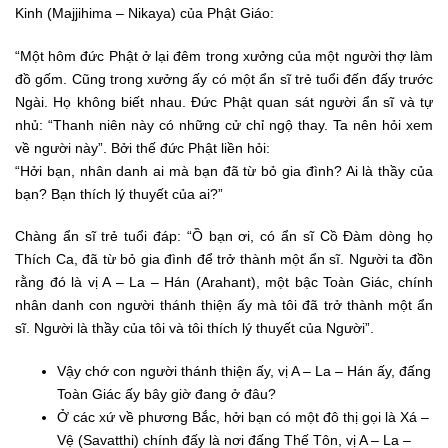
Kinh (Majjihima – Nikaya) của Phật Giáo:
“Một hôm đức Phật ở lại đêm trong xưởng của một người thợ làm
đồ gốm. Cũng trong xưởng ấy có một ẩn sĩ trẻ tuổi đến đấy trước
Ngài. Họ không biết nhau. Đức Phật quan sát người ẩn sĩ và tự
nhủ: “Thanh niên này có những cử chỉ ngộ thay. Ta nên hỏi xem
về người này”. Bởi thế đức Phật liền hỏi:
“Hởi bạn, nhân danh ai mà bạn đã từ bỏ gia đình? Ai là thầy của
bạn? Bạn thích lý thuyết của ai?”
Chàng ẩn sĩ trẻ tuổi đáp: “Ồ bạn ơi, có ẩn sĩ Cồ Đàm dòng họ
Thích Ca, đã từ bỏ gia đình để trở thành một ẩn sĩ. Người ta đồn
rằng đó là vị A – La – Hán (Arahant), một bậc Toàn Giác, chính
nhân danh con người thánh thiện ấy mà tôi đã trở thành một ẩn
sĩ. Người là thầy của tôi và tôi thích lý thuyết của Người”.
Vậy chớ con người thánh thiện ấy, vị A – La – Hán ấy, đấng
Toàn Giác ấy bây giờ đang ở đâu?
Ở các xứ về phương Bắc, hởi bạn có một đô thị gọi là Xá –
Vệ (Savatthi) chính đấy là nơi đấng Thế Tôn, vị A – La –