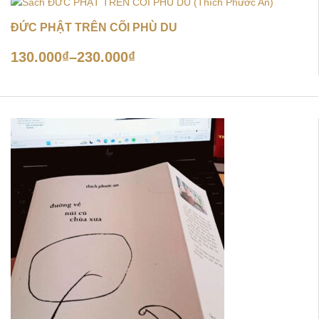
ĐỨC PHẬT TRÊN CÕI PHÙ DU
130.000
₫
–
230.000
₫