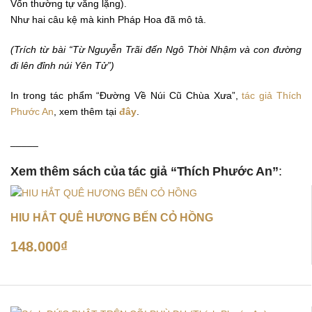
Vốn thường tự vắng lặng).
Như hai câu kệ mà kinh Pháp Hoa đã mô tả.
(Trích từ bài “Từ Nguyễn Trãi đến Ngô Thời Nhậm và con đường
đi lên đỉnh núi Yên Tử”)
In trong tác phẩm “Đường Về Núi Cũ Chùa Xưa”,
tác giả Thích
Phước An
, xem thêm tại
đây
.
_____
Xem thêm sách của tác giả “Thích Phước An”
:
HIU HẮT QUÊ HƯƠNG BẾN CỎ HỒNG
148.000
₫