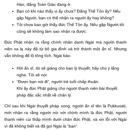
Hán, đấng Toàn Giác đang ở.
Bạn có khi nào thấy vị ấy chưa? Đấng Thế Tôn ấy? Nếu
gặp Người, bạn có thể nhận ra người ấy hay không?
Tôi chưa bao giờ thấy đức Thế Tôn ấy. Nếu gặp Người tôi
cũng sẽ không làm sao nhận ra được.
Đức Phật nhận ra rằng chính nhân danh Ngài mà người thanh
niên xa lạ này đã từ bõ gia đình và trở thành một ẩn sĩ. Nhưng
vẫn không để lộ tông tích, Ngài bảo:
Hởi ẩn sĩ, tôi sẽ giảng cho bạn lý thuyết, hãy chú ý lắng
nghe. Tôi sẽ nói:
“Được bạn nói đi”, người trẻ tuổi chấp thuận.
Khi ấy đức Phật giảng cho người thanh niên bài thuyết
pháp đặc sắc nhất về chân lý.
Chỉ sau khi Ngài thuyết pháp xong, người ẩn sĩ tên là Pukkusati,
mới nhận ra rằng người nói với chính mình là đức Phật, người
thanh niên cúi thấp mình dưới chân đức Phật, và xin lỗi với Ngài
vì đã không biết và đã gọi Ngài là “bạn”.