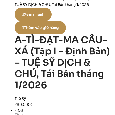
Xem nhanh
Thêm vào giỏ hàng
A-TÌ-ĐẠT-MA CÂU-
XÁ (Tập I – Định Bản)
– TUỆ SỸ DỊCH &
CHÚ, Tái Bản tháng
1/2026
Tuệ Sỹ
280.000
₫
-10%