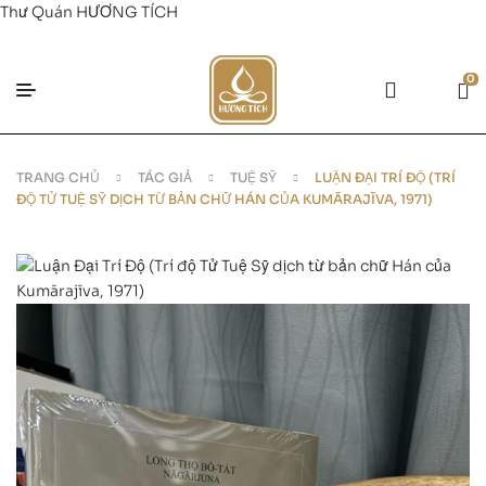
Thư Quán HƯƠNG TÍCH
0
TRANG CHỦ
TÁC GIẢ
TUỆ SỸ
LUẬN ĐẠI TRÍ ĐỘ (TRÍ
ĐỘ TỬ TUỆ SỸ DỊCH TỪ BẢN CHỮ HÁN CỦA KUMĀRAJĪVA, 1971)