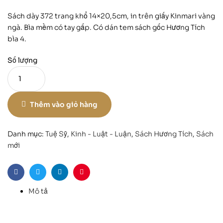
Sách dày 372 trang khổ 14×20,5cm, in trên giấy Kinmari vàng
ngà. Bìa mềm có tay gấp. Có dán tem sách gốc Hương Tích
bìa 4.
Số lượng
Thêm vào giỏ hàng
Danh mục:
Tuệ Sỹ
,
Kinh - Luật - Luận
,
Sách Hương Tích
,
Sách
mới
Facebook
Twitter
Linkedin
Pinterest
Mô tả