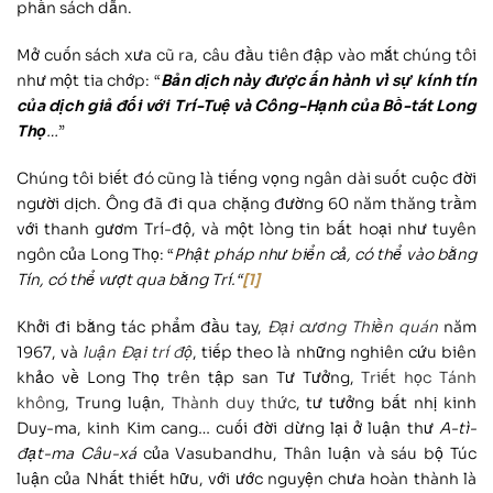
phần sách dẫn.
Mở cuốn sách xưa cũ ra, câu đầu tiên đập vào mắt chúng tôi
như một tia chớp: “
Bản dịch này được ấn hành vì sự kính tín
của dịch giả đối với Trí-Tuệ và Công-Hạnh của Bồ-tát Long
Thọ
…
”
Chúng tôi biết đó cũng là tiếng vọng ngân dài suốt cuộc đời
người dịch. Ông đã đi qua chặng đường 60 năm thăng trầm
với thanh gươm Trí-độ, và một lòng tin bất hoại như tuyên
ngôn của Long Thọ: “
Phật pháp như biển cả, có thể vào bằng
Tín, có thể vượt qua bằng Trí.“
[1]
Khởi đi bằng tác phẩm đầu tay,
Đại cương Thiền quán
năm
1967, và
luận Đại trí độ
, tiếp theo là những nghiên cứu biên
khảo về Long Thọ trên tập san Tư Tưởng,
Triết học Tánh
không
, Trung luận,
Thành duy thức
, tư tưởng bất nhị kinh
Duy-ma, kinh Kim cang… cuối đời dừng lại ở luận thư
A-tì-
đạt-ma Câu-xá
của Vasubandhu, Thân luận và sáu bộ Túc
luận của Nhất thiết hữu, với ước nguyện chưa hoàn thành là