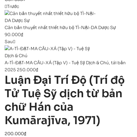
Trước
Căn bản thuyết nhất thiết hữu bộ TÌ-NẠI-DA Dược Sự
90.000
₫
Sau
A-TÌ-ĐẠT-MA CÂU-XÁ (Tập V) - Tuệ Sỹ Dịch & Chú, tái bản
2025
250.000
₫
Luận Đại Trí Độ (Trí độ
Tử Tuệ Sỹ dịch từ bản
chữ Hán của
Kumārajīva, 1971)
200.000
₫