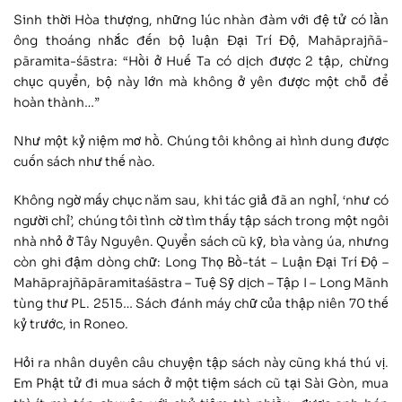
Sinh thời Hòa thượng, những lúc nhàn đàm với đệ tử có lần
ông thoáng nhắc đến bộ luận Đại Trí Độ, Mahāprajñā-
pāramita-śāstra: “Hồi ở Huế Ta có dịch được 2 tập, chừng
chục quyển, bộ này lớn mà không ở yên được một chỗ để
hoàn thành…”
Như một kỷ niệm mơ hồ. Chúng tôi không ai hình dung được
cuốn sách như thế nào.
Không ngờ mấy chục năm sau, khi tác giả đã an nghỉ, ‘như có
người chỉ’, chúng tôi tình cờ tìm thấy tập sách trong một ngôi
nhà nhỏ ở Tây Nguyên. Quyển sách cũ kỹ, bìa vàng úa, nhưng
còn ghi đậm dòng chữ: Long Thọ Bồ-tát – Luận Đại Trí Độ –
Mahāprajñāpāramitaśāstra – Tuệ Sỹ dịch – Tập I – Long Mãnh
tùng thư PL. 2515… Sách đánh máy chữ của thập niên 70 thế
kỷ trước, in Roneo.
Hỏi ra nhân duyên câu chuyện tập sách này cũng khá thú vị
.
Em Phật tử đi mua sách ở một tiệm sách cũ tại Sài Gòn, mua