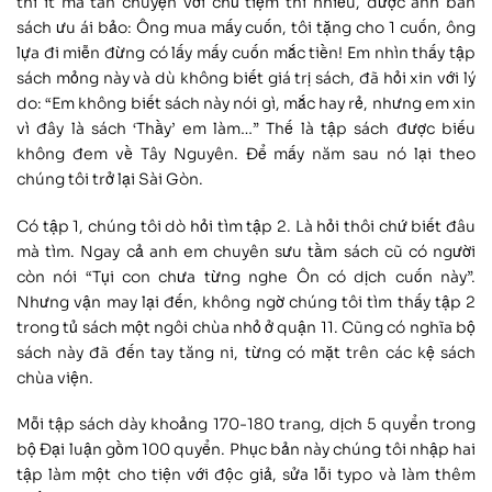
thì ít mà tán chuyện với chủ tiệm thì nhiều, được anh bán
sách ưu ái bảo: Ông mua mấy cuốn, tôi tặng cho 1 cuốn, ông
lựa đi miễn đừng có lấy mấy cuốn mắc tiền! Em nhìn thấy tập
sách mỏng này và dù không biết giá trị sách, đã hỏi xin với lý
do: “Em không biết sách này nói gì, mắc hay rẻ, nhưng em xin
vì đây là sách ‘Thầy’ em làm…” Thế là tập sách được biếu
không đem về Tây Nguyên. Để mấy năm sau nó lại theo
chúng tôi trở lại Sài Gòn.
Có tập 1, chúng tôi dò hỏi tìm tập 2. Là hỏi thôi chứ biết đâu
mà tìm. Ngay cả anh em chuyên sưu tầm sách cũ có người
còn nói “Tụi con chưa từng nghe Ôn có dịch cuốn này”.
Nhưng vận may lại đến, không ngờ chúng tôi tìm thấy tập 2
trong tủ sách một ngôi chùa nhỏ ở quận 11. Cũng có nghĩa bộ
sách này đã đến tay tăng ni, từng có mặt trên các kệ sách
chùa viện.
Mỗi tập sách dày khoảng 170-180 trang, dịch 5 quyển trong
bộ Đại luận gồm 100 quyển. Phục bản này chúng tôi nhập hai
tập làm một cho tiện với độc giả, sửa lỗi typo và làm thêm