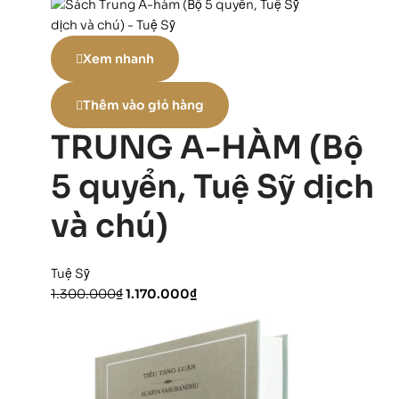
Xem nhanh
Thêm vào giỏ hàng
TRUNG A-HÀM (Bộ
5 quyển, Tuệ Sỹ dịch
và chú)
Tuệ Sỹ
1.300.000
₫
1.170.000
₫