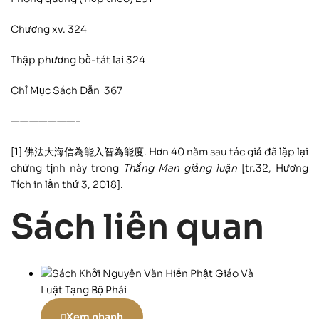
Chương xv. 324
Thập phương bồ-tát lai 324
Chỉ Mục Sách Dẫn 367
———————-
[1]
佛法大海信為能入智為能度. Hơn 40 năm sau tác giả đã lặp lại
chứng tịnh này trong
Thắng Man giảng luận
[tr.32, Hương
Tích in lần thứ 3, 2018].
Sách liên quan
Xem nhanh